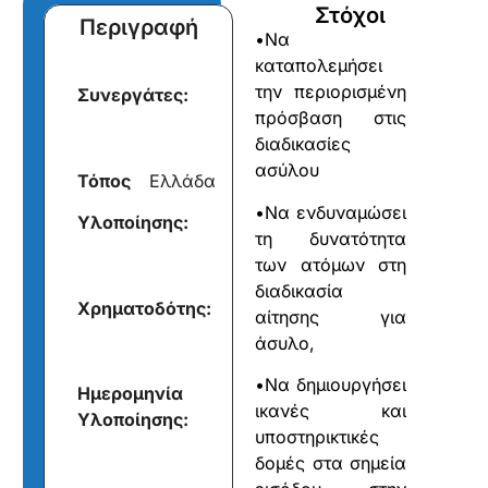
Στόχοι
Περιγραφή
•Να
καταπολεμήσει
την περιορισμένη
Συνεργάτες:
πρόσβαση στις
διαδικασίες
ασύλου
Τόπος
Ελλάδα
•Να ενδυναμώσει
Υλοποίησης:
τη δυνατότητα
των ατόμων στη
διαδικασία
Xρηματοδότης:
αίτησης για
άσυλο,
•Να δημιουργήσει
Ημερομηνία
ικανές και
Υλοποίησης:
υποστηρικτικές
δομές στα σημεία