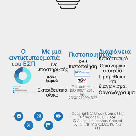
Ο
Με μια
Διαφάνεια
Πιστοποιήσεις
αντίκτυπος
ματιά
Καταστατικό
ISO
του ΕΣΠ
Γίνε
Οικονομικά
πιστοποίηση
υποστηρικτής
στοιχεία
Προμήθειες
Κάνε
δωρεά
και
διαγωνισμοί
Πιστοποίηση
Εκπαιδευτικό
ISO 9001: 2015
Οργανόγραμμα
Aρ.
υλικό
20001210004322
Copyright: © Greek Council for
Refugees 2017-2024
© All rights reserved. Created
by INFINITY GREECE ΚΟΙΝ Σ
ΕΠ