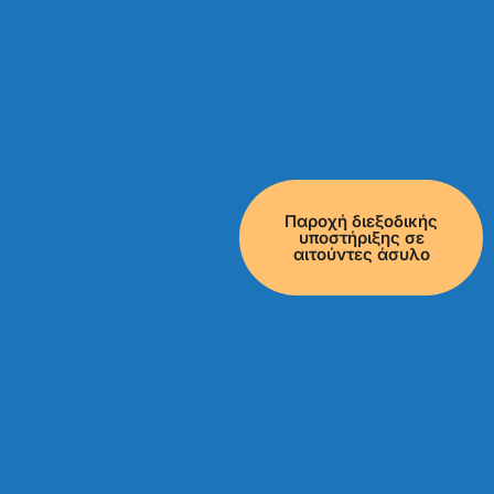
Παροχή διεξοδικής
υποστήριξης σε
αιτούντες άσυλο