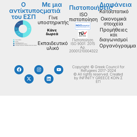
Ο
Με μια
Διαφάνεια
Πιστοποιήσεις
αντίκτυπος
ματιά
Καταστατικό
ISO
του ΕΣΠ
Γίνε
Οικονομικά
πιστοποίηση
υποστηρικτής
στοιχεία
Προμήθειες
Κάνε
δωρεά
και
διαγωνισμοί
Πιστοποίηση
Εκπαιδευτικό
ISO 9001: 2015
Οργανόγραμμα
Aρ.
υλικό
20001210004322
Copyright: © Greek Council for
Refugees 2017-2024
© All rights reserved. Created
by INFINITY GREECE ΚΟΙΝ Σ
ΕΠ