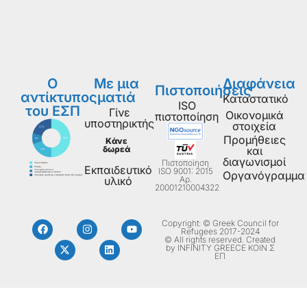
Ο
Με μια
Διαφάνεια
Πιστοποιήσεις
αντίκτυπος
ματιά
Καταστατικό
ISO
του ΕΣΠ
Γίνε
Οικονομικά
πιστοποίηση
υποστηρικτής
στοιχεία
Προμήθειες
Κάνε
δωρεά
και
διαγωνισμοί
Πιστοποίηση
Εκπαιδευτικό
ISO 9001: 2015
Οργανόγραμμα
Aρ.
υλικό
20001210004322
Copyright: © Greek Council for
Refugees 2017-2024
© All rights reserved. Created
by INFINITY GREECE ΚΟΙΝ Σ
ΕΠ