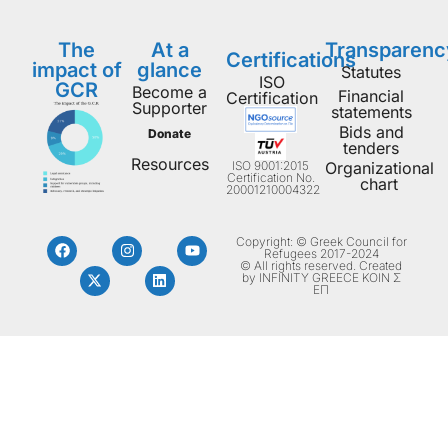
The
At a
Transparenc
Certifications
impact of
glance
Statutes
ISO
GCR
Become a
Financial
Certification
Supporter
statements
Bids and
Donate
tenders
Resources
ISO 9001:2015
Organizational
Certification No.
chart
20001210004322
Copyright: © Greek Council for
Refugees 2017-2024
© All rights reserved. Created
by INFINITY GREECE ΚΟΙΝ Σ
ΕΠ