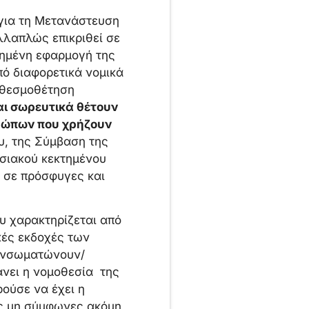
 για τη Μετανάστευση
λλαπλώς επικριθεί σε
νημένη εφαρμογή της
πό διαφορετικά νομικά
η θεσμοθέτηση
αι σωρευτικά θέτουν
ρώπων που χρήζουν
, της Σύμβαση της
ωσιακού κεκτημένου
 σε πρόσφυγες και
υ χαρακτηρίζεται από
κές εκδοχές των
ενσωματώνουν/
άνει η νομοθεσία της
ούσε να έχει η
ις μη σύμφωνες ακόμη