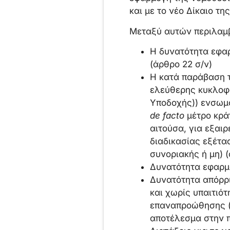
και με το νέο Δίκαιο τ
Μεταξύ αυτών περιλαμβ
Η δυνατότητα εφαρ
(άρθρο 22 σ/ν)
Η κατά παράβαση τ
ελεύθερης κυκλοφο
Υποδοχής)) ενσωμα
de
facto
μέτρο κράτ
αιτούσα, για εξαιρ
διαδικασίας εξέτα
συνοριακής ή μη) (
Δυνατότητα εφαρμο
Δυνατότητα απόρρι
και χωρίς υπαιτιό
επαναπροώθησης (ά
αποτέλεσμα στην πε