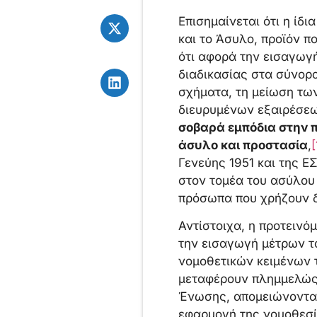
Επισημαίνεται ότι η ίδ
και το Άσυλο, προϊόν 
ότι αφορά την εισαγωγή
διαδικασίας στα σύνορα
σχήματα, τη μείωση τω
διευρυμένων εξαιρέσεω
σοβαρά εμπόδια στην 
άσυλο και προστασία
,
[
Γενεύης 1951 και της Ε
στον τομέα του ασύλου
πρόσωπα που χρήζουν δ
Αντίστοιχα, η προτεινό
την εισαγωγή μέτρων τ
νομοθετικών κειμένων
μεταφέρουν πλημμελώς τ
Ένωσης, απομειώνοντας 
εφαρμογή της νομοθεσί