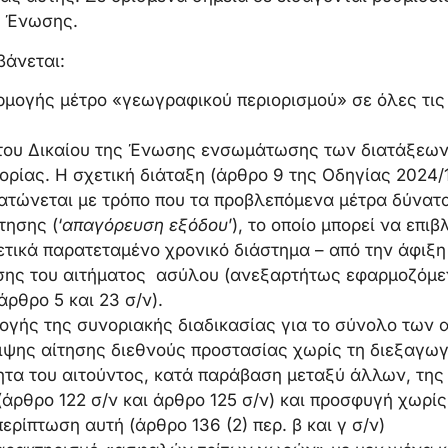
ης Ένωσης.
άνεται:
μογής μέτρο «γεωγραφικού περιορισμού» σε όλες τις
ου Δικαίου της Ένωσης ενσωμάτωσης των διατάξεων 
ρίας. Η σχετική διάταξη (άρθρο 9 της Οδηγίας 2024/
τώνεται με τρόπο που τα προβλεπόμενα μέτρα δύνατα
ησης (‘
απαγόρευση εξόδου
’), το οποίο μπορεί να επι
ετικά παρατεταμένο χρονικό διάστημα – από την άφιξη 
σης του αιτήματος ασύλου (ανεξαρτήτως εφαρμοζόμεν
άρθρο 5 και 23 σ/ν).
γής της συνοριακής διαδικασίας για το σύνολο των 
ψης αίτησης διεθνούς προστασίας χωρίς τη διεξαγω
τητα του αιτούντος, κατά παράβαση μεταξύ άλλων, της
ρθρο 122 σ/ν και άρθρο 125 σ/ν) και προσφυγή χωρί
ρίπτωση αυτή (άρθρο 136 (2) περ. β και γ σ/ν)