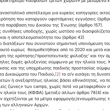
χαρακτηρισμό «ασφαλών τρίτων χωρών» με μειωμένα κ
νασταλτικό αποτέλεσμα για ευρείες κατηγορίες αιτο
 κράτηση που καταργούν υφιστάμενες εγγυήσεις (άρθρο
τά παράβαση του Δικαίου της Ένωσης (άρθρο 157).
ις συνθήκες υποδοχής, χωρίς ωστόσο να διασφαλίζετα
και η αποτελεσματικότητα του (άρθρο 42)
ο διατάξεων που συνιστούν σημαντική υπονόμευση το
αυτό κυρίως θεσμοθετήθηκε από το 2020 και μετά και
ση της κράτησης/’
προστατευτικής φύλαξης
’ και την 
ηλες δομές φιλοξενίας σύμφωνα με την ηλικία τους.
ρισης και της υποχρέωσης παιδικής προστασίας σύμφω
τα Δικαιώματα του Παιδιού,
[2]
το σ/ν εισάγει τη δυνα
 ετών ή ανεξαρτήτως ηλικίας βάσει εθνικότητας, να π
είς ζώνες» των camps, χωρίς ποτέ να μεταφερθούν σ
ν ηλικία τους (ΚΦΦΑ) (μεταξύ άλλων άρθρο 78(4) και 
δεν σχετίζονται με τα μέτρα εφαρμογής/ενσωμάτωσης
ή των ελληνικών Αρχών.