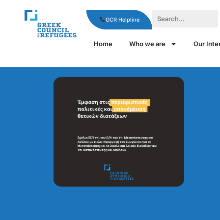
GCR Helpline
Home
Who we are
Our Inte