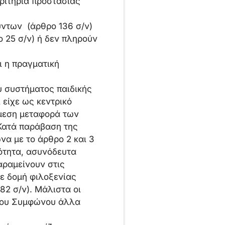
ριτήρια προστασίας
ύντων (άρθρο 136 σ/ν)
 25 σ/ν) ή δεν πληρούν
ι η πραγματική
υ συστήματος παιδικής
 είχε ως κεντρικό
άμεση μεταφορά των
 Κατά παράβαση της
να με το άρθρο 2 και 3
τότητα, ασυνόδευτα
αραμείνουν στις
ε δομή φιλοξενίας
82 σ/ν). Μάλιστα οι
 του Συμφώνου άλλα