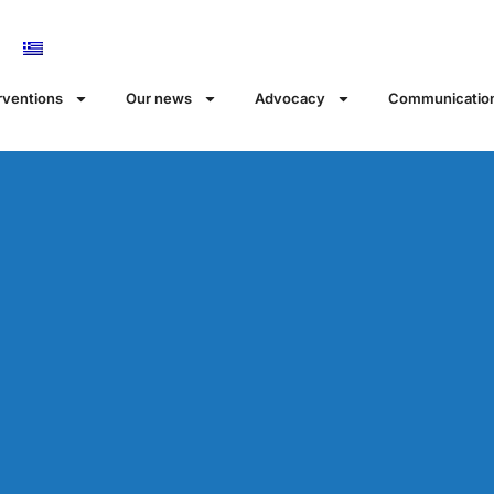
rventions
Our news
Αdvocacy
Communicatio