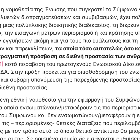
ια η νομοθεσία της Ένωσης που συγκροτεί το Σύμφωνο
πολυετών διαπραγματεύσεων και συμβιβασμών, έχει πο
 μιας πολύπλοκης διοικητικής διαδικασίας, τη διερευ
, την εισαγωγή μέτρων περιορισμού ή και κράτησης υ
ν εγγυήσεων ακόμη και για τους πιο ευάλωτους και τ
ν και παρεκκλίσεων,
τα οποία τόσο αυτοτελώς όσο κ
πραγματική πρόσβαση σε διεθνή προστασία των ανθ
1]
κατά παράβαση του πρωτογενούς Ενωσιακού Δίκαιου
ΣΔΑ. Στην πράξη πρόκειται για οπισθοδρόμηση του εν
 και σοβαρή υπονόμευση της παρεχόμενης προστασίας
ιεθνή προστασίας.
μενη εθνική νομοθεσία για την εφαρμογή του Συμφώνο
α οποία ενσωματώνουν/μεταφέρουν τις πιο περιοριστι
 του Συμφώνου και δεν ενσωματώνουν/μεταφέρουν ή 
ις – περιορισμένες- θετικές διατάξεις που περιλαμβ
με τον τρόπο αυτό το όποιο θετικό αντίκτυπο θα μπορ
ας αυτής. Σε ορισμένα σημεία δε εισάγονται ρυθμίσε