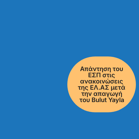
Απάντηση του
ΕΣΠ στις
ανακοινώσεις
της ΕΛ.ΑΣ μετά
την απαγωγή
του Bulut Yayla