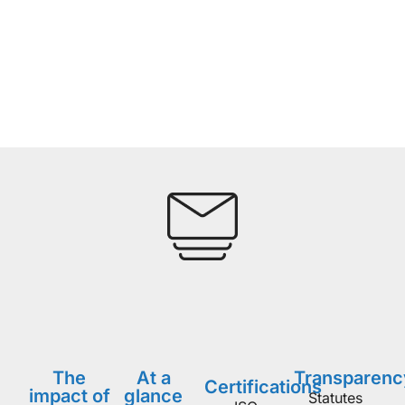
Δια
The
At a
Transparenc
Certifications
impact of
glance
Statutes