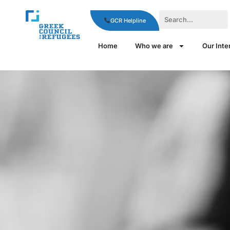
GCR Helpline
Home
Who we are
Our Inte