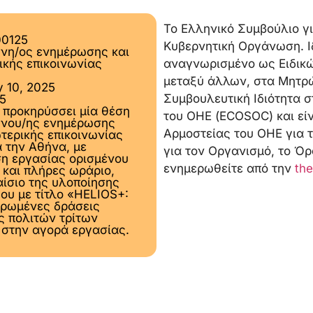
Το Ελληνικό Συμβούλιο γ
00125
Κυβερνητική Οργάνωση. Ι
νη/ος ενημέρωσης και
ικής επικοινωνίας
αναγνωρισμένο ως Ειδικώ
μεταξύ άλλων, στα Μητρώ
y 10, 2025
Συμβουλευτική Ιδιότητα σ
25
 προκηρύσσει μία θέση
του ΟΗΕ (ECOSOC) και είν
νου/ης ενημέρωσης
Αρμοστείας του ΟΗΕ για
ωτερικής επικοινωνίας
α την Αθήνα, με
για τον Οργανισμό, το Όρ
η εργασίας ορισμένου
ενημερωθείτε από την
the
 και πλήρες ωράριο,
αίσιο της υλοποίησης
γου με τίτλο «HELIOS+:
ρωμένες δράσεις
ς πολιτών τρίτων
στην αγορά εργασίας.