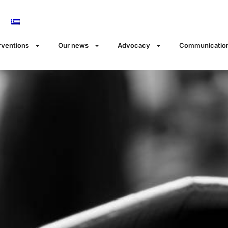
rventions
Our news
Αdvocacy
Communicatio