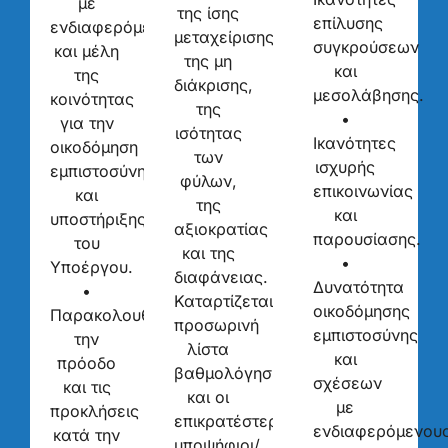
με
της ίσης
επίλυσης
ενδιαφερόμενους
μεταχείρισης,
συγκρούσεων
και μέλη
της μη
και
της
διάκρισης,
μεσολάβησης.
κοινότητας
της
•
για την
ισότητας
Ικανότητες
οικοδόμηση
των
ισχυρής
εμπιστοσύνης
φύλων,
επικοινωνίας
και
της
και
υποστήριξης
αξιοκρατίας
παρουσίασης.
του
και της
•
Υποέργου.
διαφάνειας.
Δυνατότητα
•
Καταρτίζεται
οικοδόμησης
Παρακολουθεί
προσωρινή
εμπιστοσύνης
την
λίστα
και
πρόοδο
βαθμολόγησης
σχέσεων
και τις
και οι
με
προκλήσεις
επικρατέστεροι
ενδιαφερόμενου
κατά την
υποψήφιοι/