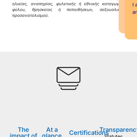
ηλικίας, αναπηρίας, φυλετικής ή εθνικής καταγωγής,
I 
φύλου, θρησκείας ή πεποιθήσεων, σεξουαλικού
a
προσανατολισμού.
The
At a
Transparenc
Certifications
impact of
glance
Statutes