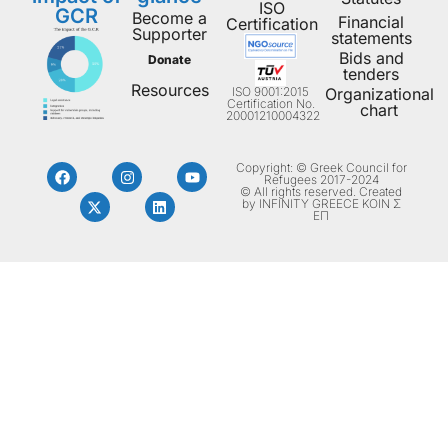
ISO
GCR
Become a
Financial
Certification
Supporter
statements
Bids and
Donate
tenders
Resources
ISO 9001:2015
Organizational
Certification No.
chart
20001210004322
Copyright: © Greek Council for
Refugees 2017-2024
© All rights reserved. Created
by INFINITY GREECE ΚΟΙΝ Σ
ΕΠ