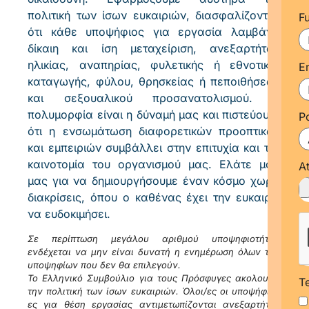
πολιτική των ίσων ευκαιριών, διασφαλίζοντας
F
ότι κάθε υποψήφιος για εργασία λαμβάνει
δίκαιη και ίση μεταχείριση, ανεξαρτήτως
ηλικίας, αναπηρίας, φυλετικής ή εθνοτικής
E
καταγωγής, φύλου, θρησκείας ή πεποιθήσεων
και σεξουαλικού προσανατολισμού. Η
πολυμορφία είναι η δύναμή μας και πιστεύουμε
P
ότι η ενσωμάτωση διαφορετικών προοπτικών
και εμπειριών συμβάλλει στην επιτυχία και την
καινοτομία του οργανισμού μας. Ελάτε μαζί
A
μας για να δημιουργήσουμε έναν κόσμο χωρίς
διακρίσεις, όπου ο καθένας έχει την ευκαιρία
να ευδοκιμήσει.
Σε περίπτωση μεγάλου αριθμού υποψηφιοτήτων
ενδέχεται να μην είναι δυνατή η ενημέρωση όλων των
υποψηφίων που δεν θα επιλεγούν.
Το Ελληνικό Συμβούλιο για τους Πρόσφυγες ακολουθεί
T
την πολιτική των ίσων ευκαιριών. Όλοι/ες οι υποψήφιοι/
ες για θέση εργασίας αντιμετωπίζονται ανεξαρτήτως