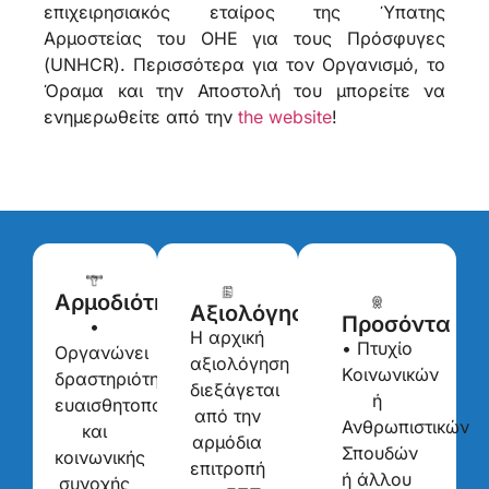
επιχειρησιακός εταίρος της Ύπατης
Αρμοστείας του ΟΗΕ για τους Πρόσφυγες
(UNHCR). Περισσότερα για τον Οργανισμό, το
Όραμα και την Αποστολή του μπορείτε να
ενημερωθείτε από την
the website
!
Αρμοδιότητες
Αξιολόγηση
Προσόντα
•
Η αρχική
• Πτυχίο
Οργανώνει
αξιολόγηση
Κοινωνικών
δραστηριότητες
διεξάγεται
ή
ευαισθητοποίησης
από την
Ανθρωπιστικών
και
αρμόδια
Σπουδών
κοινωνικής
επιτροπή
ή άλλου
συνοχής