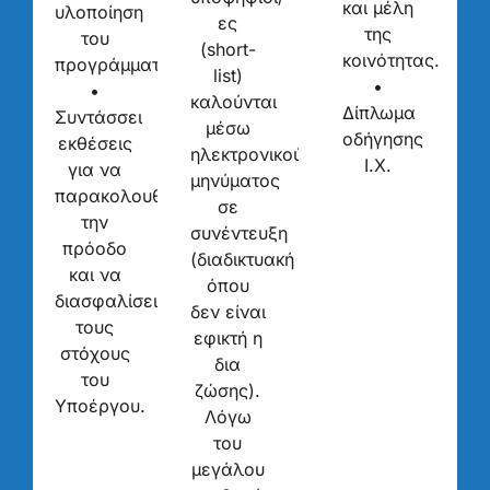
και μέλη
υλοποίηση
ες
της
του
(short-
κοινότητας.
προγράμματος.
list)
•
•
καλούνται
Δίπλωμα
Συντάσσει
μέσω
οδήγησης
εκθέσεις
ηλεκτρονικού
Ι.Χ.
για να
μηνύματος
παρακολουθεί
σε
την
συνέντευξη
πρόοδο
(διαδικτυακή
και να
όπου
διασφαλίσει
δεν είναι
τους
εφικτή η
στόχους
δια
του
ζώσης).
Υποέργου.
Λόγω
του
μεγάλου