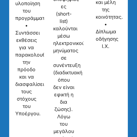
και μέλη
υλοποίηση
ες
της
του
(short-
κοινότητας.
προγράμματος.
list)
•
•
καλούνται
Δίπλωμα
Συντάσσει
μέσω
οδήγησης
εκθέσεις
ηλεκτρονικού
Ι.Χ.
για να
μηνύματος
παρακολουθεί
σε
την
συνέντευξη
πρόοδο
(διαδικτυακή
και να
όπου
διασφαλίσει
δεν είναι
τους
εφικτή η
στόχους
δια
του
ζώσης).
Υποέργου.
Λόγω
του
μεγάλου