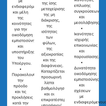
με
της ίσης
επίλυσης
ενδιαφερόμενους
μεταχείρισης,
συγκρούσεων
και μέλη
της μη
και
της
διάκρισης,
μεσολάβησης.
κοινότητας
της
•
για την
ισότητας
Ικανότητες
οικοδόμηση
των
ισχυρής
εμπιστοσύνης
φύλων,
επικοινωνίας
και
της
και
υποστήριξης
αξιοκρατίας
παρουσίασης.
του
και της
•
Υποέργου.
διαφάνειας.
Δυνατότητα
•
Καταρτίζεται
οικοδόμησης
Παρακολουθεί
προσωρινή
εμπιστοσύνης
την
λίστα
και
πρόοδο
βαθμολόγησης
σχέσεων
και τις
και οι
με
προκλήσεις
επικρατέστεροι
ενδιαφερόμενου
κατά την
υποψήφιοι/