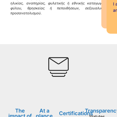
ηλικίας, αναπηρίας, φυλετικής ή εθνικής καταγωγής,
I 
φύλου, θρησκείας ή πεποιθήσεων, σεξουαλικού
a
προσανατολισμού.
The
At a
Transparenc
Certifications
impact of
glance
Statutes