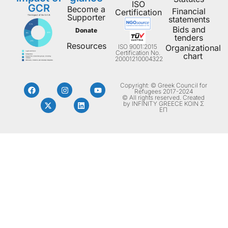
ISO
GCR
Become a
Financial
Certification
Supporter
statements
Bids and
Donate
tenders
Resources
ISO 9001:2015
Organizational
Certification No.
chart
20001210004322
Copyright: © Greek Council for
Refugees 2017-2024
© All rights reserved. Created
by INFINITY GREECE ΚΟΙΝ Σ
ΕΠ