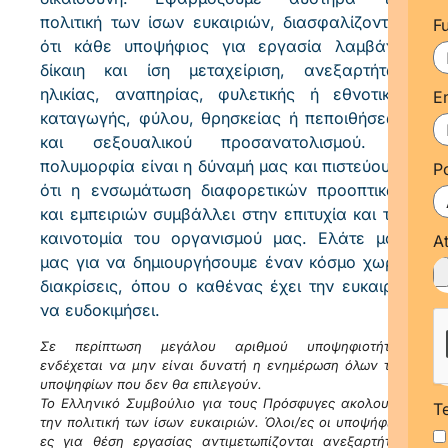
πολιτική των ίσων ευκαιριών, διασφαλίζοντας
F
ότι κάθε υποψήφιος για εργασία λαμβάνει
δίκαιη και ίση μεταχείριση, ανεξαρτήτως
ηλικίας, αναπηρίας, φυλετικής ή εθνοτικής
E
καταγωγής, φύλου, θρησκείας ή πεποιθήσεων
και σεξουαλικού προσανατολισμού. Η
πολυμορφία είναι η δύναμή μας και πιστεύουμε
P
ότι η ενσωμάτωση διαφορετικών προοπτικών
και εμπειριών συμβάλλει στην επιτυχία και την
καινοτομία του οργανισμού μας. Ελάτε μαζί
A
μας για να δημιουργήσουμε έναν κόσμο χωρίς
διακρίσεις, όπου ο καθένας έχει την ευκαιρία
να ευδοκιμήσει.
Σε περίπτωση μεγάλου αριθμού υποψηφιοτήτων
ενδέχεται να μην είναι δυνατή η ενημέρωση όλων των
υποψηφίων που δεν θα επιλεγούν.
Το Ελληνικό Συμβούλιο για τους Πρόσφυγες ακολουθεί
T
την πολιτική των ίσων ευκαιριών. Όλοι/ες οι υποψήφιοι/
ες για θέση εργασίας αντιμετωπίζονται ανεξαρτήτως