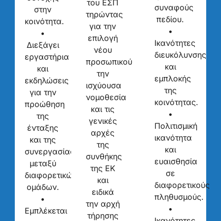
του ΕΣΠ
συναφούς
στην
τηρώντας
πεδίου.
κοινότητα.
για την
•
•
επιλογή
Ικανότητες
Διεξάγει
νέου
διευκόλυνσης
εργαστήρια
προσωπικού
και
και
την
εμπλοκής
εκδηλώσεις
ισχύουσα
της
για την
νομοθεσία
κοινότητας.
προώθηση
και τις
•
της
γενικές
Πολιτισμική
ένταξης
αρχές
ικανότητα
και της
της
και
συνεργασίας
συνθήκης
ευαισθησία
μεταξύ
της ΕΚ
σε
διαφορετικών
και
διαφορετικούς
ομάδων.
ειδικά
πληθυσμούς.
•
την αρχή
•
Εμπλέκεται
τήρησης
Ικανότητες