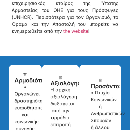
επιχειρησιακός εταίρος της Ύπατης
Αρμοστείας του ΟΗΕ για τους Πρόσφυγες
(UNHCR). Περισσότερα για τον Οργανισμό, το
Όραμα και την Αποστολή του μπορείτε να
ενημερωθείτε από την
the website
!
Αρμοδιότητες
Αξιολόγηση
Προσόντα
•
Η αρχική
• Πτυχίο
Οργανώνει
αξιολόγηση
Κοινωνικών
δραστηριότητες
διεξάγεται
ή
ευαισθητοποίησης
από την
Ανθρωπιστικών
και
αρμόδια
Σπουδών
κοινωνικής
επιτροπή
ή άλλου
συνοχής