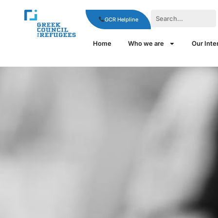
GCR Helpline
Home
Who we are
Our Inte