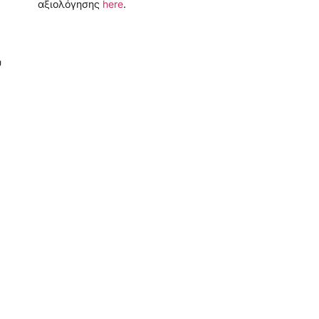
αξιολόγησης
here
.
ύ