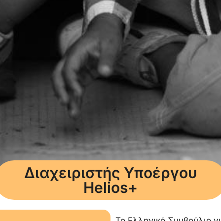
Διαχειριστής Υποέργου
Helios+
Το Ελληνικό Συμβούλιο γ