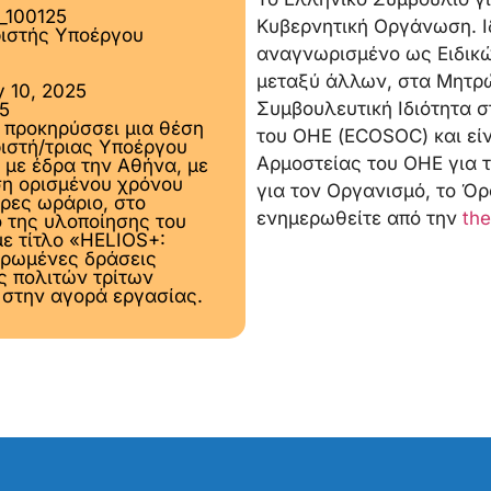
_100125
Κυβερνητική Οργάνωση. Ι
ριστής Υποέργου
αναγνωρισμένο ως Ειδικώ
μεταξύ άλλων, στα Μητρώ
y 10, 2025
Συμβουλευτική Ιδιότητα σ
25
 προκηρύσσει μια θέση
του ΟΗΕ (ECOSOC) και είν
ριστή/τριας Υποέργου
Αρμοστείας του ΟΗΕ για
 με έδρα την Αθήνα, με
η ορισμένου χρόνου
για τον Οργανισμό, το Όρ
ήρες ωράριο, στο
ενημερωθείτε από την
the
ο της υλοποίησης του
με τίτλο «HELIOS+:
ρωμένες δράσεις
ς πολιτών τρίτων
στην αγορά εργασίας.