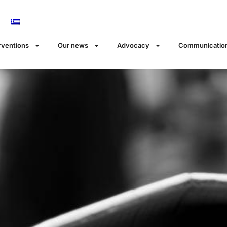
rventions
Our news
Αdvocacy
Communicatio