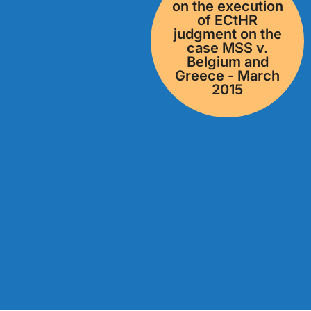
on the execution
of ECtHR
judgment on the
case MSS v.
Belgium and
Greece - March
2015