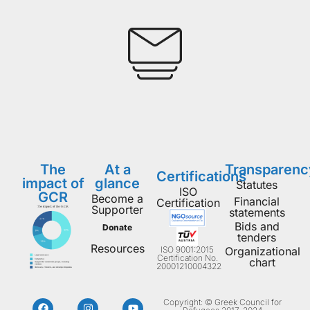
The
At a
Transparenc
Certifications
impact of
glance
Statutes
ISO
GCR
Become a
Financial
Certification
Supporter
statements
Bids and
Donate
tenders
Resources
ISO 9001:2015
Organizational
Certification No.
chart
20001210004322
Copyright: © Greek Council for