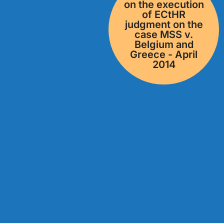
on the execution
of ECtHR
judgment on the
case MSS v.
Belgium and
Greece - April
2014