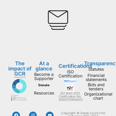
The
At a
Transparenc
Certifications
impact of
glance
Statutes
ISO
GCR
Become a
Financial
Certification
Supporter
statements
Bids and
Donate
tenders
Resources
ISO 9001:2015
Organizational
Certification No.
chart
20001210004322
Copyright: © Greek Council for