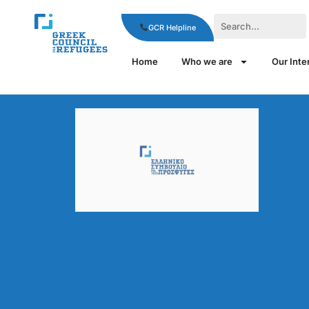
GCR Helpline
Home
Who we are
Our Inte