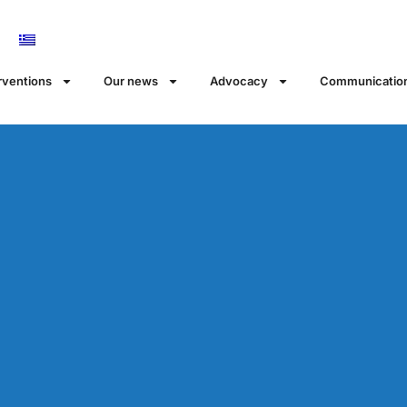
rventions
Our news
Αdvocacy
Communicatio