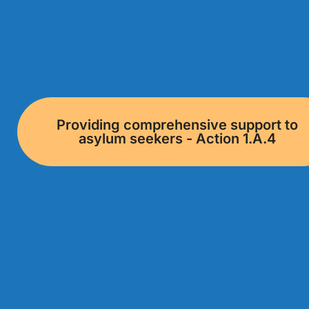
Providing comprehensive support to
asylum seekers - Action 1.A.4