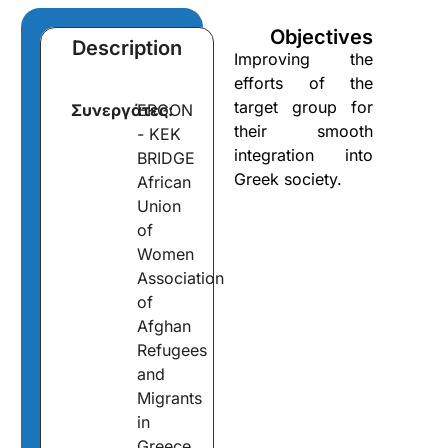
Objectives
Description
Improving the
efforts of the
target group for
Συνεργάτες:
ERGON
their smooth
- KEK
integration into
BRIDGE
Greek society.
African
Union
of
Women
Association
of
Afghan
Refugees
and
Migrants
in
Greece