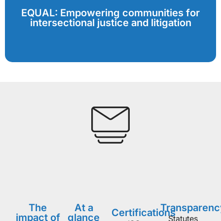
EQUAL: Empowering communities for
intersectional justice and litigation
The
At a
Transparenc
Certifications
impact of
glance
Statutes