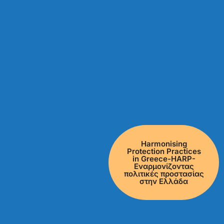
Harmonising
Protection Practices
in Greece-HARP-
Εναρμονίζοντας
πολιτικές προστασίας
στην Ελλάδα