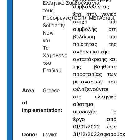
Ελληνικό Συμβούλιο για
συμβάλλοντας
τους
έτσι στον γενικό
Πρόσφυγες (GCR), METAdrasi,
στόχο της
Solidarity
συμβολής στη
Now
βελτίωση της
και
ποιότητας της
Το
ανθρωπιστικής
Χαμόγελο
ανταπόκρισης και
του
της βοήθειας
Παιδιού
προστασίας των
μεταναστών που
φιλοξενούνται
Area
Greece
στο ελληνικό
of
σύστημα
implementation:
υποδοχής. Το
έργο από
01/01/2022 έως
31/12/2022αφορούσε
Donor
Γενική