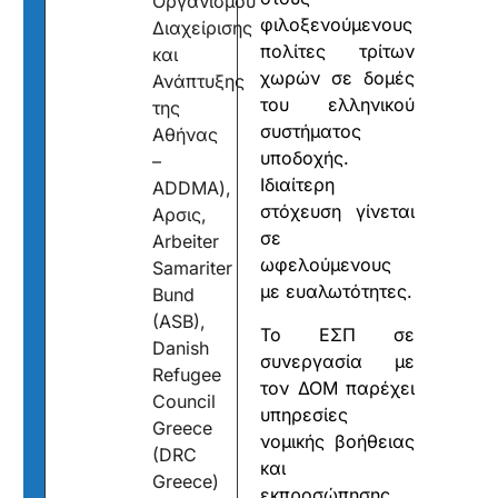
Οργανισμού
φιλοξενούμενους
Διαχείρισης
πολίτες τρίτων
και
χωρών σε δομές
Ανάπτυξης
του ελληνικού
της
συστήματος
Αθήνας
υποδοχής.
–
Ιδιαίτερη
ADDMA),
στόχευση γίνεται
Αρσις,
σε
Arbeiter
ωφελούμενους
Samariter
με ευαλωτότητες.
Bund
(ASB),
Το ΕΣΠ σε
Danish
συνεργασία με
Refugee
τον ΔΟΜ παρέχει
Council
υπηρεσίες
Greece
νομικής βοήθειας
(DRC
και
Greece)
εκπροσώπησης,