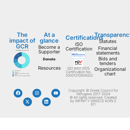
The
At a
Transparenc
Certifications
impact of
glance
Statutes
ISO
GCR
Become a
Financial
Certification
Supporter
statements
Bids and
Donate
tenders
Resources
ISO 9001:2015
Organizational
Certification No.
chart
20001210004322
Copyright: © Greek Council for
Refugees 2017-2024
© All rights reserved. Created
by INFINITY GREECE ΚΟΙΝ Σ
ΕΠ