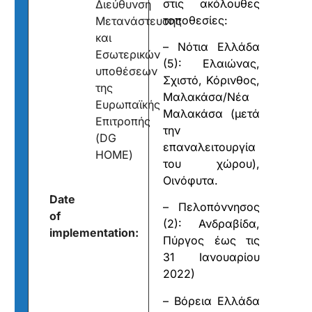
στις ακόλουθες
Διεύθυνση
τοποθεσίες:
Μετανάστευσης
και
– Νότια Ελλάδα
Εσωτερικών
(5): Ελαιώνας,
υποθέσεων
Σχιστό, Κόρινθος,
της
Μαλακάσα/Νέα
Ευρωπαϊκής
Μαλακάσα (μετά
Επιτροπής
την
(DG
επαναλειτουργία
HOME)
του χώρου),
Οινόφυτα.
Date
– Πελοπόννησος
of
(2): Ανδραβίδα,
implementation:
Πύργος έως τις
31 Ιανουαρίου
2022)
– Βόρεια Ελλάδα