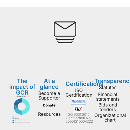
The
At a
Transparenc
Certifications
impact of
glance
Statutes
ISO
GCR
Become a
Financial
Certification
Supporter
statements
Bids and
Donate
tenders
Resources
ISO 9001:2015
Organizational
Certification No.
chart
20001210004322