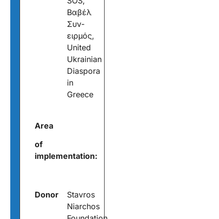
SOS,
Βαβέλ
Συν-
ειρμός,
United
Ukrainian
Diaspora
in
Greece
Area
of
implementation:
Donor
Stavros
Niarchos
Foundation