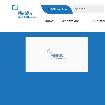
GCR Helpline
Home
Who we are
Our Inte