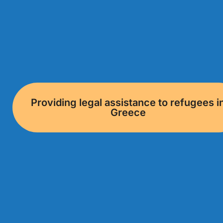
Providing legal assistance to refugees i
Greece