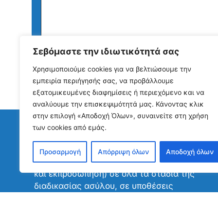
Σεβόμαστε την ιδιωτικότητά σας
Χρησιμοποιούμε cookies για να βελτιώσουμε την
εμπειρία περιήγησής σας, να προβάλλουμε
εξατομικευμένες διαφημίσεις ή περιεχόμενο και να
αναλύουμε την επισκεψιμότητά μας. Κάνοντας κλικ
στην επιλογή «Αποδοχή Όλων», συναινείτε στη χρήση
των cookies από εμάς.
Activities
Προσαρμογή
Απόρριψη όλων
Αποδοχή όλων
•Παροχή νομικής υποστήριξης (συμβουλευτικ
και εκπροσώπηση) σε όλα τα στάδια της
διαδικασίας ασύλου, σε υποθέσεις
οικογενειακής επανένωσης, παρεμβάσεις
ενώπιων αρχών και υπηρεσιών.