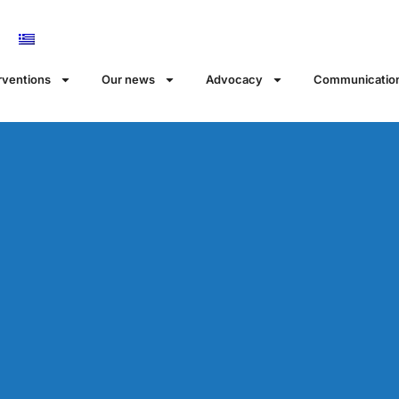
rventions
Our news
Αdvocacy
Communicatio