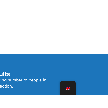
ults
wing number of people in
ection.