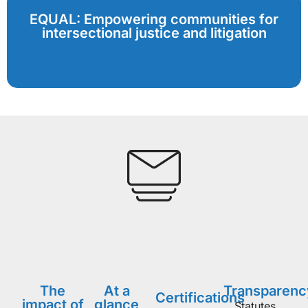
EQUAL: Empowering communities for
intersectional justice and litigation
The
At a
Transparenc
Certifications
impact of
glance
Statutes