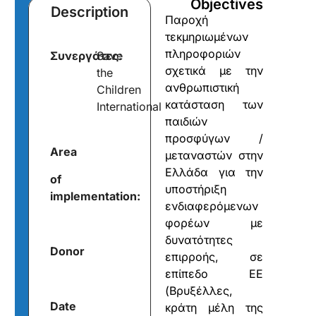
Objectives
Description
Παροχή
τεκμηριωμένων
πληροφοριών
Συνεργάτες:
Save
σχετικά με την
the
ανθρωπιστική
Children
κατάσταση των
International
παιδιών
προσφύγων /
Area
μεταναστών στην
Ελλάδα για την
of
υποστήριξη
implementation:
ενδιαφερόμενων
φορέων με
δυνατότητες
Donor
επιρροής, σε
επίπεδο ΕΕ
(Βρυξέλλες,
Date
κράτη μέλη της