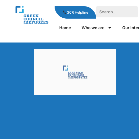
GCR Helpline
Home
Who we are
Our Inte