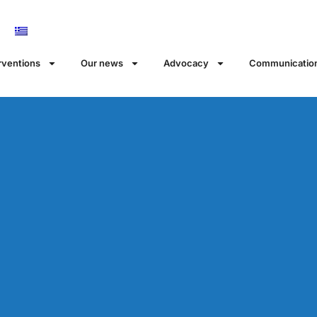
rventions
Our news
Αdvocacy
Communicatio