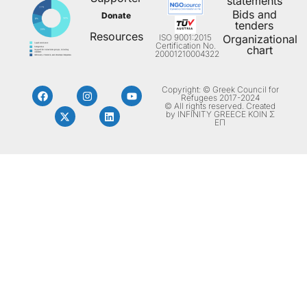
statements
Bids and
Donate
tenders
Resources
ISO 9001:2015
Organizational
Certification No.
chart
20001210004322
Copyright: © Greek Council for
Refugees 2017-2024
© All rights reserved. Created
by INFINITY GREECE ΚΟΙΝ Σ
ΕΠ