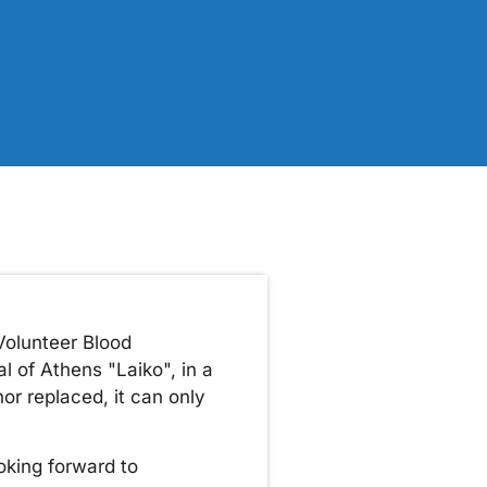
Volunteer Blood
l of Athens "Laiko", in a
or replaced, it can only
oking forward to