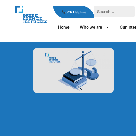
GCR Helpline
Home
Who we are
Our Inte