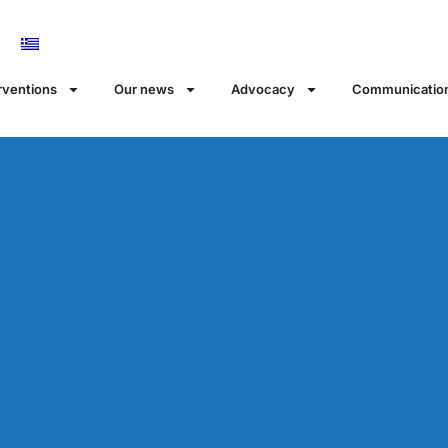
rventions
Our news
Αdvocacy
Communicatio