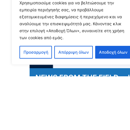
Χρησιμοποιούμε cookies για να βελτιώσουμε την
εμπειρία περιήγησής σας, να προβάλλουμε
Press Releases
,
News/ Media
,
News
εξατομικευμένες διαφημίσεις ή περιεχόμενο και να
from the field
αναλύουμε την επισκεψιμότητά μας. Κάνοντας κλικ
στην επιλογή «Αποδοχή Όλων», συναινείτε στη χρήση
των cookies από εμάς.
Προσαρμογή
Απόρριψη όλων
Αποδοχή όλων
NEWS FROM THE FIELD - J
August 3, 2026
Διαβάστε περισσότερα...