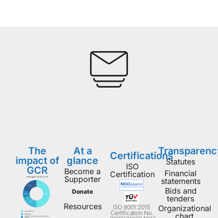
The
At a
Transparenc
Certifications
impact of
glance
Statutes
ISO
GCR
Become a
Financial
Certification
Supporter
statements
Bids and
Donate
tenders
Resources
ISO 9001:2015
Organizational
Certification No.
chart