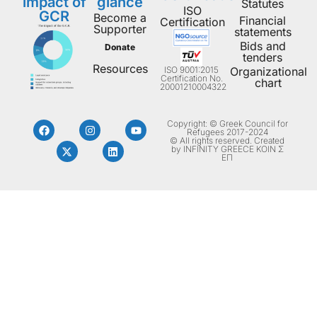
impact of
glance
Statutes
ISO
GCR
Become a
Financial
Certification
Supporter
statements
Bids and
Donate
tenders
Resources
ISO 9001:2015
Organizational
Certification No.
chart
20001210004322
Copyright: © Greek Council for
Refugees 2017-2024
© All rights reserved. Created
by INFINITY GREECE ΚΟΙΝ Σ
ΕΠ