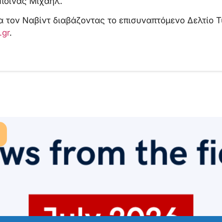
ποινας Μιχαήλ.
 τον Ναβίντ διαβάζοντας το επισυναπτόμενο Δελτίο Τύ
.gr
.