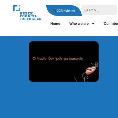
GCR Helpline
Home
Who we are
Our Inte