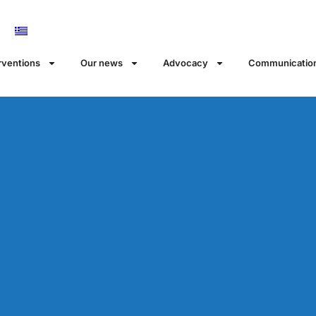
rventions
Our news
Αdvocacy
Communicatio