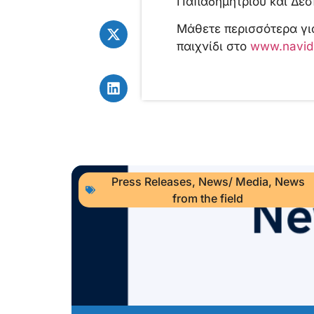
Παπαδημητρίου και Δέσ
Μάθετε περισσότερα για
παιχνίδι στο
www.navid
Press Releases
,
News/ Media
,
News
from the field