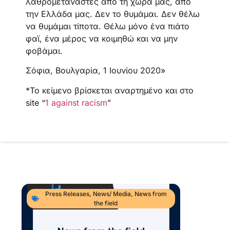
λαθρομετανάστες από τη χώρα μας, από
την Ελλάδα μας. Δεν το θυμάμαι. Δεν θέλω
να θυμάμαι τίποτα. Θέλω μόνο ένα πιάτο
φαϊ, ένα μέρος να κοιμηθώ και να μην
φοβάμαι.
Σόφια, Βουλγαρία, 1 Ιουνίου 2020»
*Το κείμενο βρίσκεται αναρτημένο και στο
site “
1 against racism
”
Press Releases
,
News/ Media
,
News from
the field