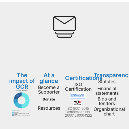
The
At a
Transparenc
Certifications
impact of
glance
Statutes
ISO
GCR
Become a
Financial
Certification
Supporter
statements
Bids and
Donate
tenders
Resources
ISO 9001:2015
Organizational
Certification No.
chart
20001210004322