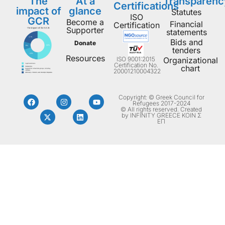
The
At a
Transparenc
Certifications
impact of
glance
Statutes
ISO
GCR
Become a
Financial
Certification
Supporter
statements
Bids and
Donate
tenders
Resources
ISO 9001:2015
Organizational
Certification No.
chart
20001210004322
Copyright: © Greek Council for
Refugees 2017-2024
© All rights reserved. Created
by INFINITY GREECE ΚΟΙΝ Σ
ΕΠ