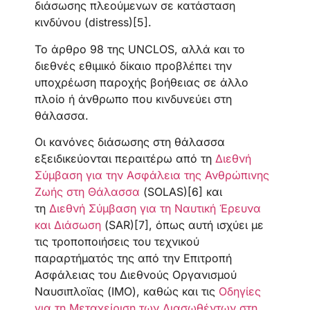
διάσωσης πλεούμενων σε κατάσταση
κινδύνου (distress)[5].
To άρθρο 98 της UNCLOS, αλλά και το
διεθνές εθιμικό δίκαιο προβλέπει την
υποχρέωση παροχής βοήθειας σε άλλο
πλοίο ή άνθρωπο που κινδυνεύει στη
θάλασσα.
Οι κανόνες διάσωσης στη θάλασσα
εξειδικεύονται περαιτέρω από τη
Διεθνή
Σύμβαση για την Ασφάλεια της Ανθρώπινης
Ζωής στη Θάλασσα
(SOLAS)[6] και
τη
Διεθνή Σύμβαση για τη Ναυτική Έρευνα
και Διάσωση
(SAR)[7], όπως αυτή ισχύει με
τις τροποποιήσεις του τεχνικού
παραρτήματός της από την Επιτροπή
Ασφάλειας του Διεθνούς Οργανισμού
Ναυσιπλοϊας (ΙΜΟ), καθώς και τις
Οδηγίες
για τη Μεταχείριση των Διασωθέντων στη