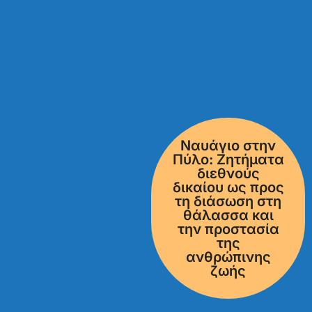
Ναυάγιο στην
Πύλο: Ζητήματα
διεθνούς
δικαίου ως προς
τη διάσωση στη
θάλασσα και
την προστασία
της
ανθρώπινης
ζωής