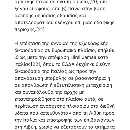
αρπαγής πάνω σε ένα πρόσωπο,[20] επί
ξένου εδάφους, είτε β) πάνω στην βάση
άσκησης δημόσιας εξουσίας και
αποτελεσματικού ελέγχου επί μιας εδαφικής
περιοχής.[21]
Η επέκταση της έννοιας της εξωεδαφικής
δικαιοδοσίας σε Ευρωπαϊκό πλαίσιο, επήλθε
ιδίως μετά την απόφαση Hirsi Jamaa κατά
Ιταλίας[22], όπου το ΕΔΔΑ δέχθηκε διεθνή
δικαιοδοσία της Ιταλίας ως προς την
απαγόρευση υποβολής σε βασανιστήρια ή
σε απάνθρωπη ή εξευτελιστική μεταχείριση
και συνακόλουθα της αρχής μη
επαναπροώθησης στο πλαίσιο αυτό, σε
περίπτωση ανάσχεσης πλοιαρίου στα διεθνή
ύδατα που κατευθυνόταν από τη Λιβύη προς
την Ιταλία και επιστροφής των επιβαινόντων
στη Λιβύη, χωρίς να εξεταστούν τα αιτήματα