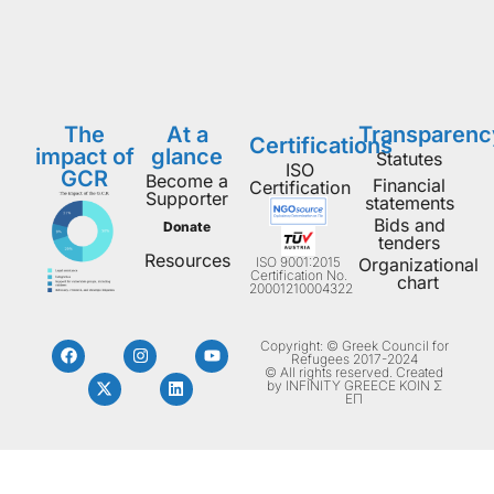
The
At a
Transparenc
Certifications
impact of
glance
Statutes
ISO
GCR
Become a
Financial
Certification
Supporter
statements
Bids and
Donate
tenders
Resources
ISO 9001:2015
Organizational
Certification No.
chart
20001210004322
Copyright: © Greek Council for
Refugees 2017-2024
© All rights reserved. Created
by INFINITY GREECE ΚΟΙΝ Σ
ΕΠ