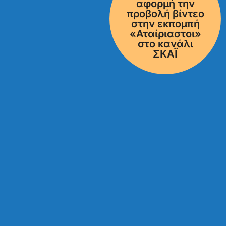
αφορμή την
προβολή βίντεο
στην εκπομπή
«Αταίριαστοι»
στο κανάλι
ΣΚΑΪ