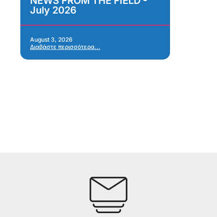
NEWS FROM THE FIELD -
As
July 2026
Im
As
Re
Ap
August 3, 2026
Διαβάστε περισσότερα...
Jul
Δια