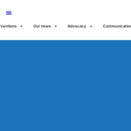
rventions
Our news
Αdvocacy
Communicatio