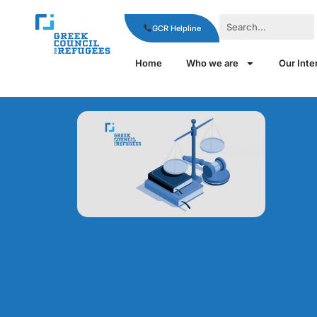
GCR Helpline
Home
Who we are
Our Inte