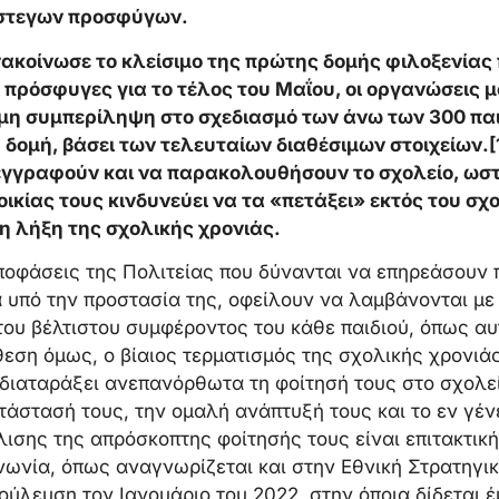
άστεγων προσφύγων.
κοίνωσε το κλείσιμο της πρώτης δομής φιλοξενίας π
ι πρόσφυγες για το τέλος του Μαΐου, οι οργανώσεις
μη συμπερίληψη στο σχεδιασμό των άνω των 300 παι
 δομή, βάσει των τελευταίων διαθέσιμων στοιχείων.
εγγραφούν και να παρακολουθήσουν το σχολείο, ωστ
ικίας τους κινδυνεύει να τα «πετάξει» εκτός του σχ
τη λήξη της σχολικής χρονιάς.
ποφάσεις της Πολιτείας που δύνανται να επηρεάσουν π
α υπό την προστασία της, οφείλουν να λαμβάνονται μ
ου βέλτιστου συμφέροντος του κάθε παιδιού, όπως αυ
θεση όμως, ο βίαιος τερματισμός της σχολικής χρονιάς
διαταράξει ανεπανόρθωτα τη φοίτησή τους στο σχολεί
άστασή τους, την ομαλή ανάπτυξή τους και το εν γέν
ισης της απρόσκοπτης φοίτησής τους είναι επιτακτική 
νωνία, όπως αναγνωρίζεται και στην Εθνική Στρατηγικ
ούλευση τον Ιανουάριο του 2022, στην όποια δίδεται 