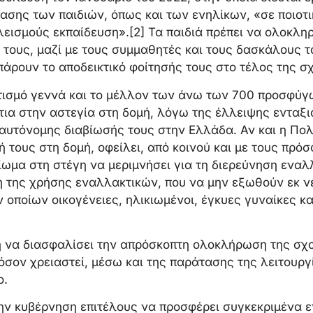
σης των παιδιών, όπως και των ενηλίκων, «σε ποιοτι
λεισμούς εκπαίδευση».[2] Τα παιδιά πρέπει να ολοκλη
ς τους, μαζί με τους συμμαθητές και τους δασκάλους τ
πάρουν το αποδεικτικό φοίτησής τους στο τέλος της σ
ισμό γεννά και το μέλλον των άνω των 700 προσφύγ
τια στην αστεγία στη δομή, λόγω της έλλειψης ενταξ
αυτόνομης διαβίωσής τους στην Ελλάδα. Αν και η Πολ
ή τους στη δομή, οφείλει, από κοινού και με τους πρό
αίωμα στη στέγη να μεριμνήσει για τη διερεύνηση εναλ
η της χρήσης εναλλακτικών, που να μην εξωθούν εκ ν
οποίων οικογένειες, ηλικιωμένοι, έγκυες γυναίκες και
 να διασφαλίσει την απρόσκοπτη ολοκλήρωση της σχο
όσον χρειαστεί, μέσω και της παράτασης της λειτουργ
ο.
ν κυβέρνηση επιτέλους να προσφέρει συγκεκριμένα ε