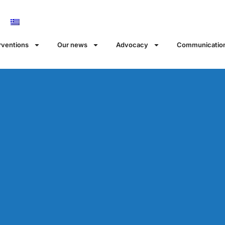
rventions
Our news
Αdvocacy
Communicatio