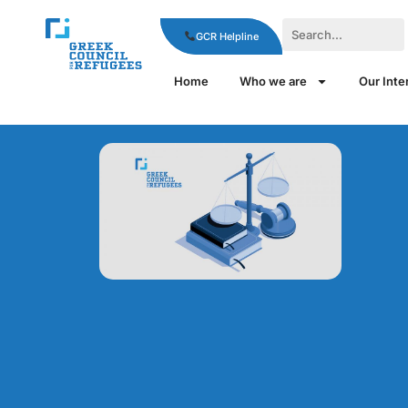
GCR Helpline
Home
Who we are
Our Inte