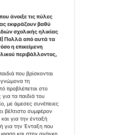
ου άνοιξε τις πύλες
 μας εκφράζουν βαθύ
διών σχολικής ηλικίας
[1] Πολλά από αυτά τα
όσο η επικείμενη
ολικού περιβάλλοντος,
αιδιά που βρίσκονται
ε γνώμονα τη
τό προβλέπεται στο
 για τα παιδιά του
ο, με άμεσες συνέπειες
ει βέλτιστο συμφέρον
και για την ένταξή
ή για την Ένταξη που
έμφαση και στην ανάγκη