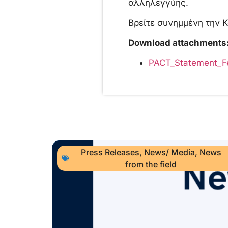
αλληλεγγύης.
Βρείτε συνημμένη την 
Download attachments
PACT_Statement_F
Press Releases
,
News/ Media
,
News
from the field