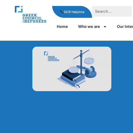
GCR Helpline
Home
Who we are
Our Inte