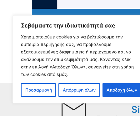
NEWS FROM THE FIELD - J
Σεβόμαστε την ιδιωτικότητά σας
Χρησιμοποιούμε cookies για να βελτιώσουμε την
August 3, 2026
εμπειρία περιήγησής σας, να προβάλλουμε
Διαβάστε περισσότερα...
εξατομικευμένες διαφημίσεις ή περιεχόμενο και να
αναλύουμε την επισκεψιμότητά μας. Κάνοντας κλικ
στην επιλογή «Αποδοχή Όλων», συναινείτε στη χρήση
των cookies από εμάς.
Προσαρμογή
Απόρριψη όλων
Αποδοχή όλων
S
To receive our n