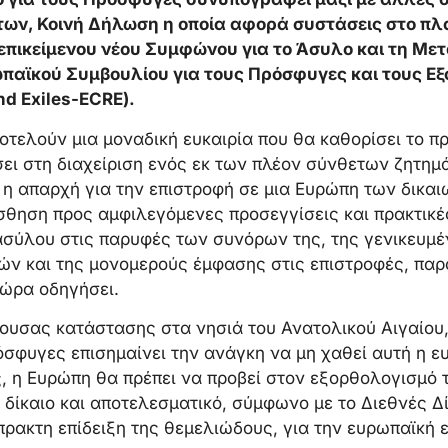
ων, Κοινή Δήλωση η οποία αφορά συστάσεις στο πλ
 επικείμενου νέου Συμφώνου για το Άσυλο και τη Με
παϊκού Συμβουλίου για τους Πρόσφυγες και τους Εξ
nd Exiles-ECRE).
οτελούν μια μοναδική ευκαιρία που θα καθορίσει το πρ
ει στη διαχείριση ενός εκ των πλέον σύνθετων ζητημ
η απαρχή για την επιστροφή σε μια Ευρώπη των δικα
ίσθηση προς αμφιλεγόμενες προσεγγίσεις και πρακτικέ
ασύλου στις παρυφές των συνόρων της, της γενικευμ
ν και της μονομερούς έμφασης στις επιστροφές, παρά
τώρα οδηγήσει.
ουσας κατάστασης στα νησιά του Ανατολικού Αιγαίου,
όσφυγες επισημαίνει την ανάγκη να μη χαθεί αυτή η ε
ς, η Ευρώπη θα πρέπει να προβεί στον εξορθολογισμό 
δίκαιο και αποτελεσματικό, σύμφωνο με το Διεθνές Δί
πρακτη επίδειξη της θεμελιώδους, για την ευρωπαϊκή 