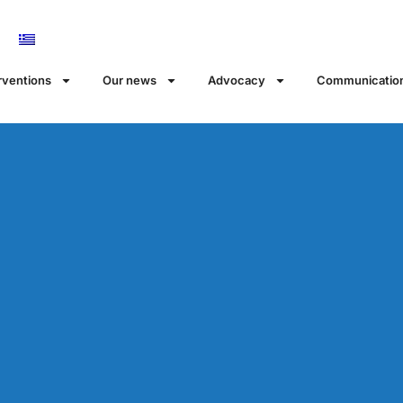
rventions
Our news
Αdvocacy
Communicatio