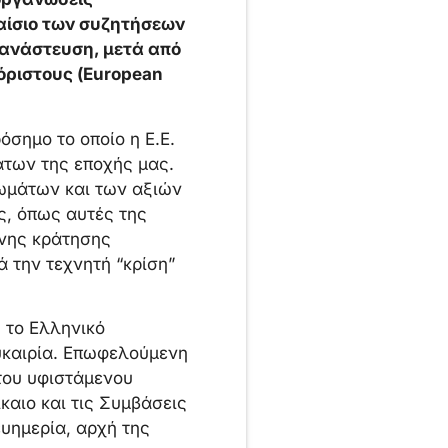
αίσιο των συζητήσεων
τανάστευση, μετά από
όριστους (European
όσημο το οποίο η Ε.Ε.
άτων της εποχής μας.
ιωμάτων και των αξιών
ς, όπως αυτές της
ένης κράτησης
 την τεχνητή “κρίση”
 το Ελληνικό
υκαιρία. Επωφελούμενη
του υφιστάμενου
καιο και τις Συμβάσεις
ευημερία, αρχή της