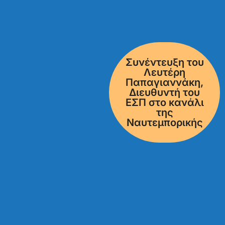
Συνέντευξη του
Λευτέρη
Παπαγιαννάκη,
Διευθυντή του
ΕΣΠ στο κανάλι
της
Ναυτεμπορικής