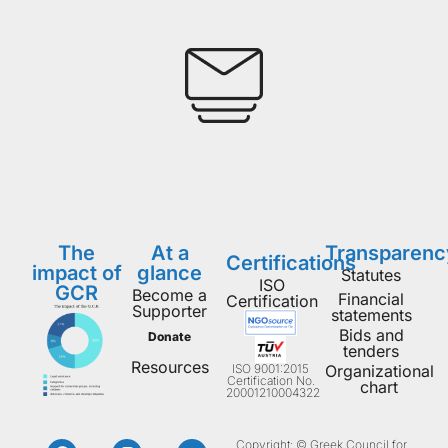
The
At a
Transparenc
Certifications
impact of
glance
Statutes
ISO
GCR
Become a
Financial
Certification
Supporter
statements
Bids and
Donate
tenders
Resources
ISO 9001:2015
Organizational
Certification No.
chart
20001210004322
Copyright: © Greek Council for