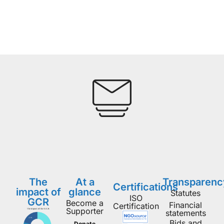
The
At a
Transparenc
Certifications
impact of
glance
Statutes
ISO
GCR
Become a
Financial
Certification
Supporter
statements
Bids and
Donate