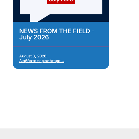
NEWS FROM THE FIELD -
As
July 2026
Im
As
Re
Ap
August 3, 2026
Διαβάστε περισσότερα...
Jul
Δια