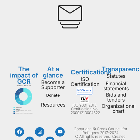
The
At a
Transparenc
Certifications
impact of
glance
Statutes
ISO
GCR
Become a
Financial
Certification
Supporter
statements
Bids and
Donate
tenders
Resources
ISO 9001:2015
Organizational
Certification No.
chart
20001210004322
Copyright: © Greek Council for
Refugees 2017-2024
© All rights reserved. Created