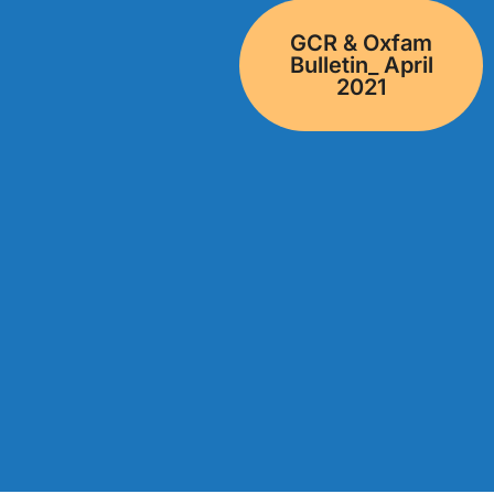
GCR & Oxfam
Bulletin_ April
2021