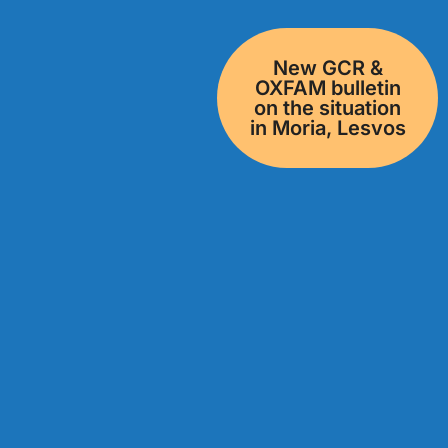
Νew GCR &
OXFAM bulletin
on the situation
in Moria, Lesvos