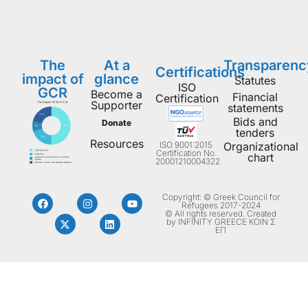
The
At a
Transparenc
Certifications
impact of
glance
Statutes
ISO
GCR
Become a
Financial
Certification
Supporter
statements
Bids and
Donate
tenders
Resources
ISO 9001:2015
Organizational
Certification No.
chart
20001210004322
Copyright: © Greek Council for
Refugees 2017-2024
© All rights reserved. Created
by INFINITY GREECE ΚΟΙΝ Σ
ΕΠ