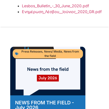
Lesbos_Bulletin_-_30_June_2020.pdf
Ενημέρωση_Λέσβου__Ιούνιος_2020_GR.pdf
Press Releases
,
News/ Media
,
News from
the field
NEWS FROM THE FIELD -
As
July 2026
Im