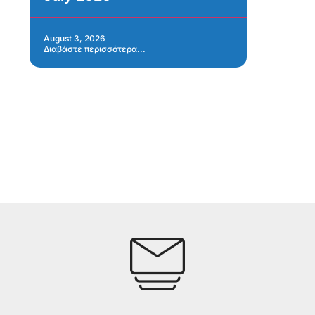
As
Re
Ap
August 3, 2026
Διαβάστε περισσότερα...
Jul
Δια