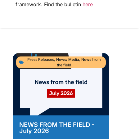
framework. Find the bulletin
here
Press Releases
,
News/ Media
,
News from
the field
NEWS FROM THE FIELD -
As
July 2026
Im
As