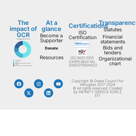
The
At a
Transparenc
Certifications
impact of
glance
Statutes
ISO
GCR
Become a
Financial
Certification
Supporter
statements
Bids and
Donate
tenders
Resources
ISO 9001:2015
Organizational
Certification No.
chart
20001210004322
Copyright: © Greek Council for
Refugees 2017-2024
© All rights reserved. Created
by INFINITY GREECE ΚΟΙΝ Σ
ΕΠ