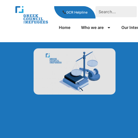
GCR Helpline
Home
Who we are
Our Inte