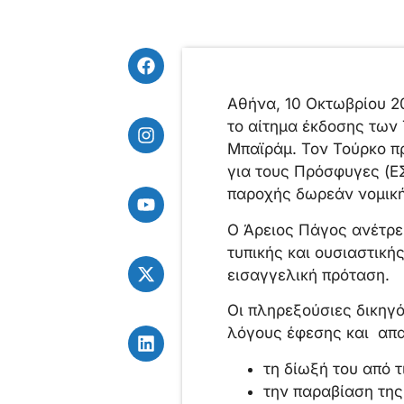
Αθήνα, 10 Oκτωβρίου 2
το αίτημα έκδοσης των 
Μπαϊράμ. Τον Τούρκο π
για τους Πρόσφυγες (Ε
παροχής δωρεάν νομικ
Ο Άρειος Πάγος ανέτρε
τυπικής και ουσιαστική
εισαγγελική πρόταση.
Οι πληρεξούσιες δικηγ
λόγους έφεσης και απα
τη δίωξή του από 
την παραβίαση τη