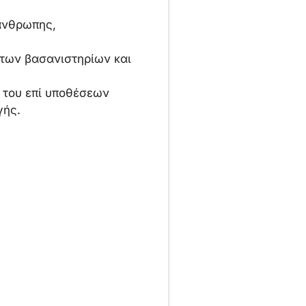
πάνθρωπης,
ντων βασανιστηρίων και
 του επί υποθέσεων
γής.