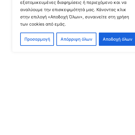
εξατομικευμένες διαφημίσεις ή περιεχόμενο και να
NEWS FROM THE FIELD - J
αναλύουμε την επισκεψιμότητά μας. Κάνοντας κλικ
στην επιλογή «Αποδοχή Όλων», συναινείτε στη χρήση
των cookies από εμάς.
August 3, 2026
Διαβάστε περισσότερα...
Προσαρμογή
Απόρριψη όλων
Αποδοχή όλων
S
To receive our n