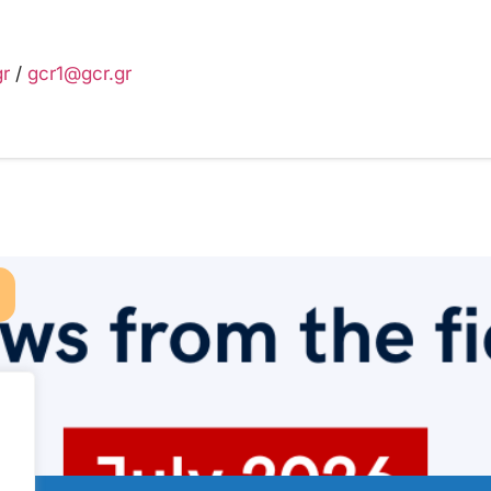
gr
/
gcr1@gcr.gr