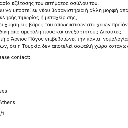
κασία εξέτασης του αιτήματος ασύλου του,
ου να υποστεί εκ νέου βασανιστήρια ή άλλη μορφή α
σκληρής τιμωρίας ή μεταχείρισης,
νει χρήση εις βάρος του αποδεικτικών στοιχείων προϊό
η δίκη από αμερόληπτους και ανεξάρτητους Δικαστές.
τή ο Άρειος Πάγος επιβεβαιώνει την πάγια νομολογία
ών, ότι η Τουρκία δεν αποτελεί ασφαλή χώρα καταγω
lease contact:
ees
 Athens
/1