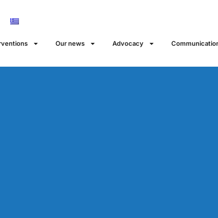
rventions
Our news
Αdvocacy
Communicatio