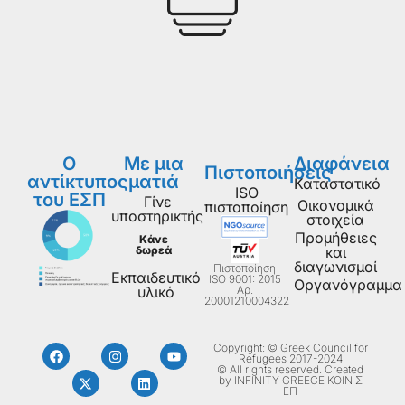
Ο
Με μια
Διαφάνεια
Πιστοποιήσεις
αντίκτυπος
ματιά
Καταστατικό
ISO
του ΕΣΠ
Γίνε
Οικονομικά
πιστοποίηση
υποστηρικτής
στοιχεία
Προμήθειες
Κάνε
δωρεά
και
διαγωνισμοί
Πιστοποίηση
Εκπαιδευτικό
ISO 9001: 2015
Οργανόγραμμα
Aρ.
υλικό
20001210004322
Copyright: © Greek Council for
Refugees 2017-2024
© All rights reserved. Created
by INFINITY GREECE ΚΟΙΝ Σ
ΕΠ