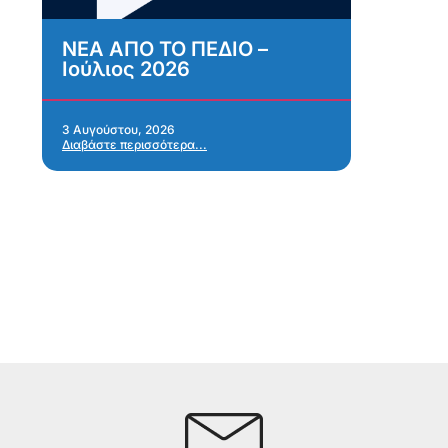
ΝΕΑ ΑΠΟ ΤΟ ΠΕΔΙΟ –
Α
Ιούλιος 2026
κ
σ
α
Α
3 Αυγούστου, 2026
Διαβάστε περισσότερα...
α
28 
Δια